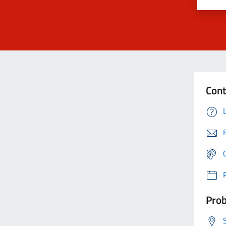
Cont
Prob