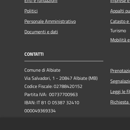
Enti e fondazioni
Imprese 
Politici
Appalti pu
Personale Amministrativo
Catasto e
Turismo
Documenti e dati
Mobilità e
CONTATTI
Comune di Albiate
Prenotaz
Via Salvadori, 1 - 20847 Albiate (MB)
Segnalazi
Codice Fiscale: 02788420152
Leggi le 
Partita IVA: 00737700963
Richiesta
IBAN: IT 81 O 05387 32410
000049369334
PEC:
comune.albiate@legalmail.it