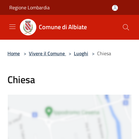
Salta al contenuto principale
Regione Lombardia
Comune di Albiate
Home
>
Vivere il Comune
>
Luoghi
>
Chiesa
Chiesa