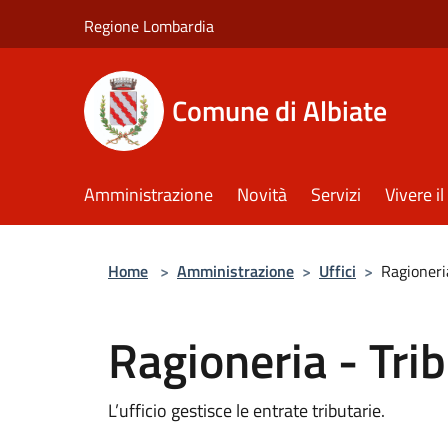
Salta al contenuto principale
Regione Lombardia
Comune di Albiate
Amministrazione
Novità
Servizi
Vivere 
Home
>
Amministrazione
>
Uffici
>
Ragioneria
Ragioneria - Trib
L’ufficio gestisce le entrate tributarie.