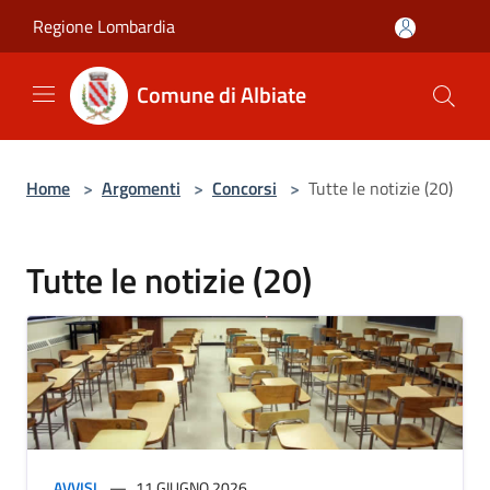
Salta al contenuto principale
Regione Lombardia
Comune di Albiate
Home
>
Argomenti
>
Concorsi
>
Tutte le notizie (20)
Tutte le notizie (20)
AVVISI
11 GIUGNO 2026