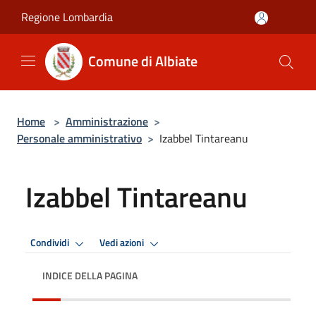
Salta al contenuto principale
Regione Lombardia
Comune di Albiate
Home
>
Amministrazione
>
Personale amministrativo
>
Izabbel Tintareanu
Izabbel Tintareanu
Condividi
Vedi azioni
INDICE DELLA PAGINA