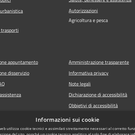
Autorizzazioni
 urbanistica
Agricoltura e pesca
 trasporti
ione appuntamento
Amministrazione trasparente
one disservizio
Informativa privacy
FAQ
Note legali
 assistenza
Dichiarazione di accessibilità
Obbietivi di accessibilità
Informazioni sui cookie
web utilizza cookie tecnici e assimilati strettamente necessari al corretto fu
azione del sito, nonché un cookie tecnico analitico al solo fine di elaborare i