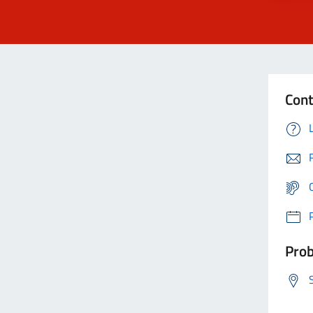
Cont
Prob