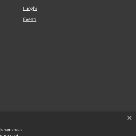
Luoghi
Eventi
×
nzionamento e
nformazioni