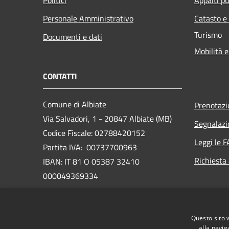
Personale Amministrativo
Catasto e
Turismo
Documenti e dati
Mobilità e
CONTATTI
Comune di Albiate
Prenotaz
Via Salvadori, 1 - 20847 Albiate (MB)
Segnalazi
Codice Fiscale: 02788420152
Leggi le 
Partita IVA: 00737700963
Richiesta
IBAN: IT 81 O 05387 32410
000049369334
PEC:
comune.albiate@legalmail.it
www.comune.albiate.mb.it/it
Questo sito 
Centralino Unico: 0362.93.24.41
alla navig