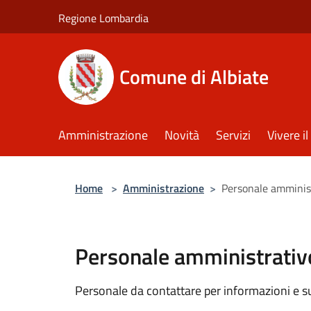
Salta al contenuto principale
Regione Lombardia
Comune di Albiate
Amministrazione
Novità
Servizi
Vivere 
Home
>
Amministrazione
>
Personale amminis
Personale amministrativ
Personale da contattare per informazioni e supp