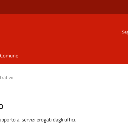
Seg
il Comune
trativo
o
orto ai servizi erogati dagli uffici.