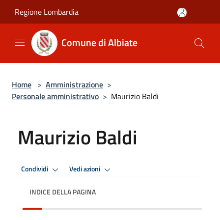
Salta al contenuto principale
Regione Lombardia
Comune di Albiate
Home
>
Amministrazione
>
Personale amministrativo
>
Maurizio Baldi
Maurizio Baldi
Condividi
Vedi azioni
INDICE DELLA PAGINA