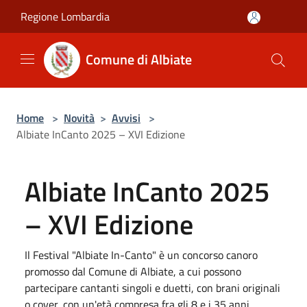
Salta al contenuto principale
Regione Lombardia
Comune di Albiate
Home
>
Novità
>
Avvisi
>
Albiate InCanto 2025 – XVI Edizione
Albiate InCanto 2025
– XVI Edizione
Il Festival "Albiate In-Canto" è un concorso canoro
promosso dal Comune di Albiate, a cui possono
partecipare cantanti singoli e duetti, con brani originali
o cover, con un'età compresa fra gli 8 e i 35 anni