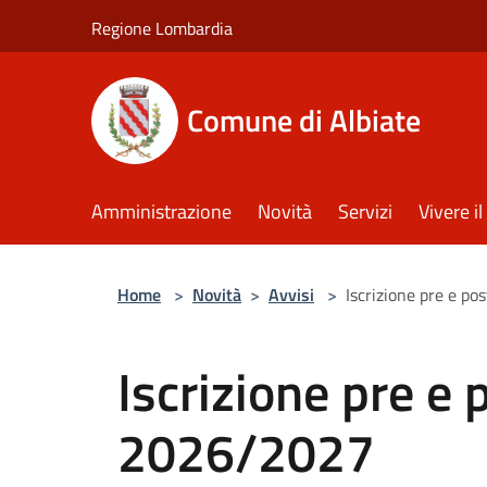
Salta al contenuto principale
Regione Lombardia
Comune di Albiate
Amministrazione
Novità
Servizi
Vivere 
Home
>
Novità
>
Avvisi
>
Iscrizione pre e po
Iscrizione pre e 
2026/2027