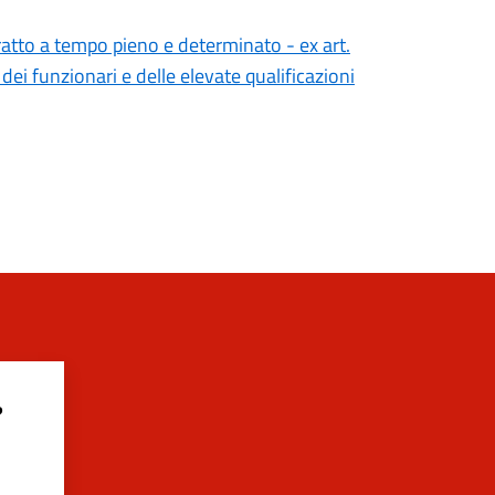
ratto a tempo pieno e determinato - ex art.
dei funzionari e delle elevate qualificazioni
?