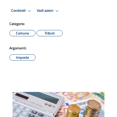
Condividi
Vedi azioni
Categorie:
Comune
Tributi
Argomenti:
Imposte