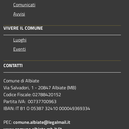
Comunicati
Avvisi
VIVERE IL COMUNE
Luoghi
Eventi
CONTATTI
Comune di Albiate
Via Salvadori, 1 - 20847 Albiate (MB)
Codice Fiscale: 02788420152
Partita IVA: 00737700963
IBAN: IT 81 O 05387 32410 000049369334
PEC:
comune.albiate@legalmail.it
www.comune.albiate.mb.it/it