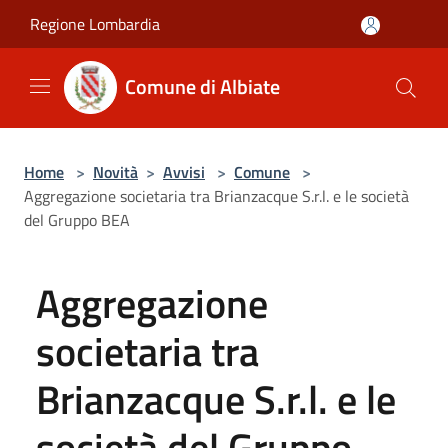
Salta al contenuto principale
Regione Lombardia
Comune di Albiate
Home
>
Novità
>
Avvisi
>
Comune
>
Aggregazione societaria tra Brianzacque S.r.l. e le società
del Gruppo BEA
Aggregazione
societaria tra
Brianzacque S.r.l. e le
società del Gruppo