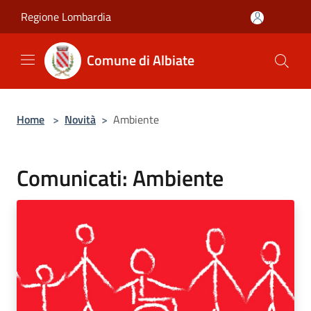
Salta al contenuto principale
Regione Lombardia
Comune di Albiate
Home
>
Novità
>
Ambiente
Comunicati: Ambiente