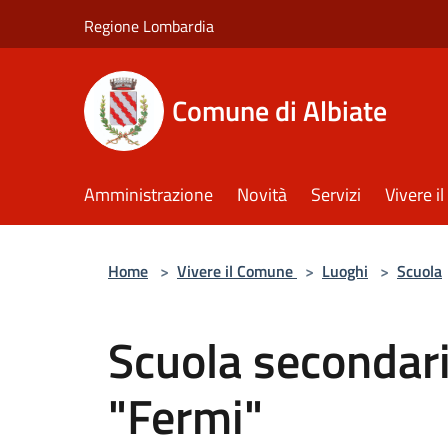
Salta al contenuto principale
Regione Lombardia
Comune di Albiate
Amministrazione
Novità
Servizi
Vivere 
Home
>
Vivere il Comune
>
Luoghi
>
Scuola
Scuola secondari
"Fermi"