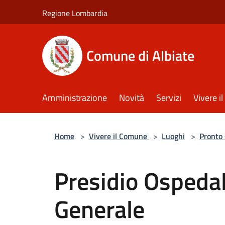
Salta al contenuto principale
Regione Lombardia
Comune di Albiate
Amministrazione
Novità
Servizi
Vivere 
Home
>
Vivere il Comune
>
Luoghi
>
Pronto
Presidio Ospedal
Generale