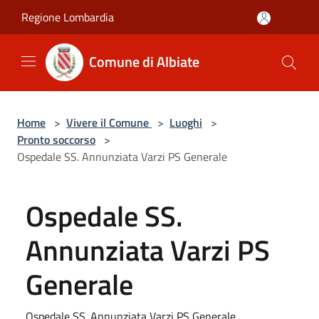
Salta al contenuto principale
Regione Lombardia
Comune di Albiate
Home
>
Vivere il Comune
>
Luoghi
>
Pronto soccorso
>
Ospedale SS. Annunziata Varzi PS Generale
Ospedale SS.
Annunziata Varzi PS
Generale
Ospedale SS. Annunziata Varzi PS Generale