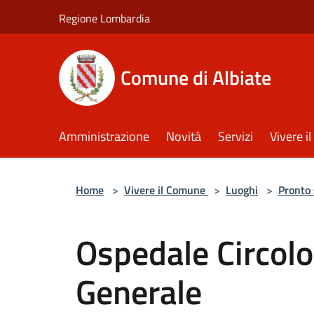
Salta al contenuto principale
Regione Lombardia
Comune di Albiate
Amministrazione
Novità
Servizi
Vivere 
Home
>
Vivere il Comune
>
Luoghi
>
Pronto
Ospedale Circolo
Generale