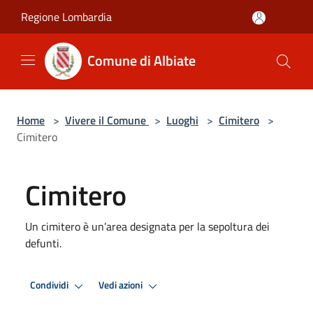
Salta al contenuto principale
Regione Lombardia
Comune di Albiate
Home
>
Vivere il Comune
>
Luoghi
>
Cimitero
>
Cimitero
Cimitero
Un cimitero è un’area designata per la sepoltura dei
defunti.
Condividi
Vedi azioni