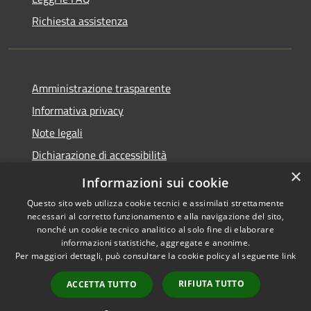
Richiesta assistenza
Amministrazione trasparente
Informativa privacy
Note legali
Dichiarazione di accessibilità
×
Obbietivi di accessibilità
Informazioni sui cookie
Questo sito web utilizza cookie tecnici e assimilati strettamente
necessari al corretto funzionamento e alla navigazione del sito,
nonché un cookie tecnico analitico al solo fine di elaborare
informazioni statistiche, aggregate e anonime.
RSS
Copyright © 2026 • Comune di
Per maggiori dettagli, può consultare la cookie policy al seguente
link
Accessibilità
Albiate • Powered by
Privacy
Municipium
Accesso
•
RIFIUTA TUTTO
ACCETTA TUTTO
Cookie
redazione