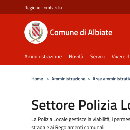
Salta al contenuto principale
Regione Lombardia
Comune di Albiate
Amministrazione
Novità
Servizi
Vivere 
Home
>
Amministrazione
>
Aree amministrati
Settore Polizia L
La Polizia Locale gestisce la viabilità, i permes
strada e ai Regolamenti comunali.