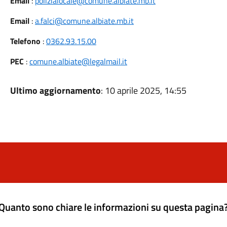
Email
:
polizialocale@comune.albiate.mb.it
Email
:
a.falci@comune.albiate.mb.it
Telefono
:
0362.93.15.00
PEC
:
comune.albiate@legalmail.it
Ultimo aggiornamento
: 10 aprile 2025, 14:55
Quanto sono chiare le informazioni su questa pagina