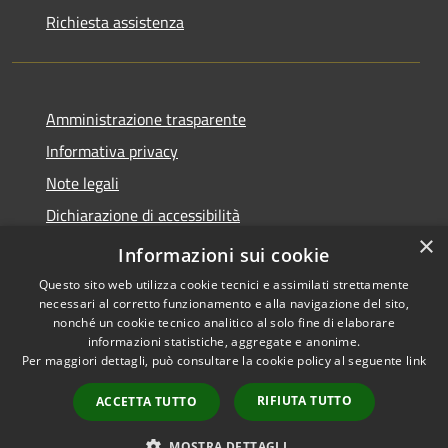
Richiesta assistenza
Amministrazione trasparente
Informativa privacy
Note legali
Dichiarazione di accessibilità
×
Obbietivi di accessibilità
Informazioni sui cookie
Questo sito web utilizza cookie tecnici e assimilati strettamente
necessari al corretto funzionamento e alla navigazione del sito,
nonché un cookie tecnico analitico al solo fine di elaborare
informazioni statistiche, aggregate e anonime.
RSS
Copyright © 2026 • Comune di
Per maggiori dettagli, può consultare la cookie policy al seguente
link
Accessibilità
Albiate • Powered by
Privacy
Municipium
Accesso
•
RIFIUTA TUTTO
ACCETTA TUTTO
Cookie
redazione
Mappa del sito
MOSTRA DETTAGLI