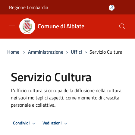
Salta al contenuto principale
Regione Lombardia
Comune di Albiate
Home
>
Amministrazione
>
Uffici
>
Servizio Cultura
Servizio Cultura
L’ufficio cultura si occupa della diffusione della cultura
nei suoi molteplici aspetti, come momento di crescita
personale e collettiva.
Condividi
Vedi azioni