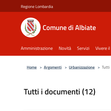
Salta al contenuto principale
Regione Lombardia
Comune di Albiate
Amministrazione
Novità
Servizi
Vivere 
Home
>
Argomenti
>
Urbanizzazione
>
Tutti
Tutti i documenti (12)