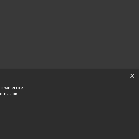
×
nzionamento e
nformazioni
Municipium
Accesso redazione
di Albiate • Powered by
•