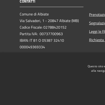
CONTATTI
Comune di Albiate
Prenotaz
Via Salvadori, 1 - 20847 Albiate (MB)
Segnalazi
Codice Fiscale: 02788420152
Leggi le 
Partita IVA: 00737700963
Richiesta
IBAN: IT 81 O 05387 32410
000049369334
PEC:
comune.albiate@legalmail.it
www.comune.albiate.mb.it/it
Questo sito 
Centralino Unico: 0362.93.24.41
alla navig
RSS
Accessibilità
Privacy
Cookie
Mappa de