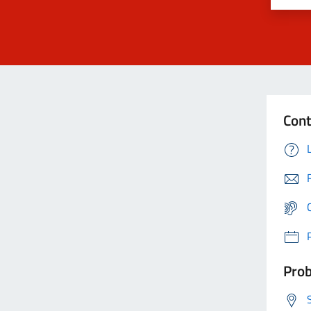
Cont
Prob