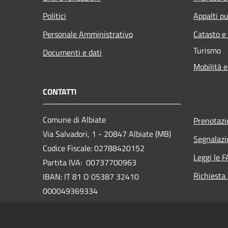
Politici
Appalti pu
Personale Amministrativo
Catasto e
Turismo
Documenti e dati
Mobilità e
CONTATTI
Comune di Albiate
Prenotaz
Via Salvadori, 1 - 20847 Albiate (MB)
Segnalazi
Codice Fiscale: 02788420152
Leggi le 
Partita IVA: 00737700963
Richiesta
IBAN: IT 81 O 05387 32410
000049369334
PEC:
comune.albiate@legalmail.it
www.comune.albiate.mb.it/it