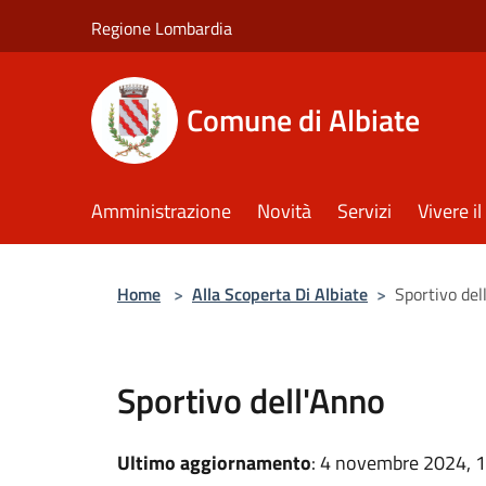
Salta al contenuto principale
Regione Lombardia
Comune di Albiate
Amministrazione
Novità
Servizi
Vivere 
Home
>
Alla Scoperta Di Albiate
>
Sportivo del
Sportivo dell'Anno
Ultimo aggiornamento
: 4 novembre 2024, 