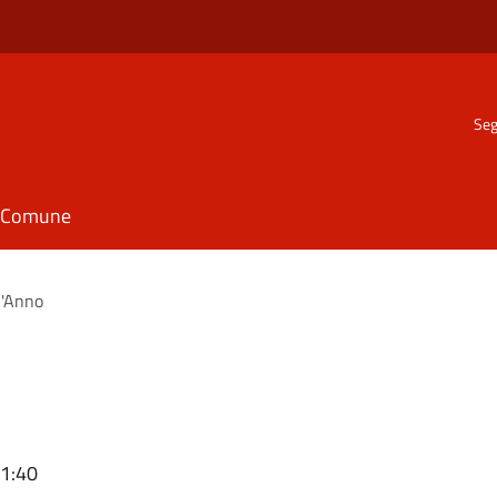
Seg
il Comune
l'Anno
11:40