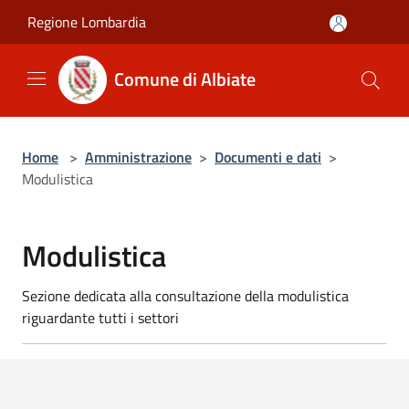
Salta al contenuto principale
Regione Lombardia
Comune di Albiate
Home
>
Amministrazione
>
Documenti e dati
>
Modulistica
Modulistica
Sezione dedicata alla consultazione della modulistica
riguardante tutti i settori