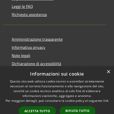
Leggi le FAQ
Richiesta assistenza
Amministrazione trasparente
Informativa privacy
Note legali
Dichiarazione di accessibilità
×
Obbietivi di accessibilità
Informazioni sui cookie
Questo sito web utilizza cookie tecnici e assimilati strettamente
necessari al corretto funzionamento e alla navigazione del sito,
nonché un cookie tecnico analitico al solo fine di elaborare
informazioni statistiche, aggregate e anonime.
RSS
Copyright © 2026 • Comune di
Per maggiori dettagli, può consultare la cookie policy al seguente
link
Accessibilità
Albiate • Powered by
Privacy
Municipium
Accesso
•
RIFIUTA TUTTO
ACCETTA TUTTO