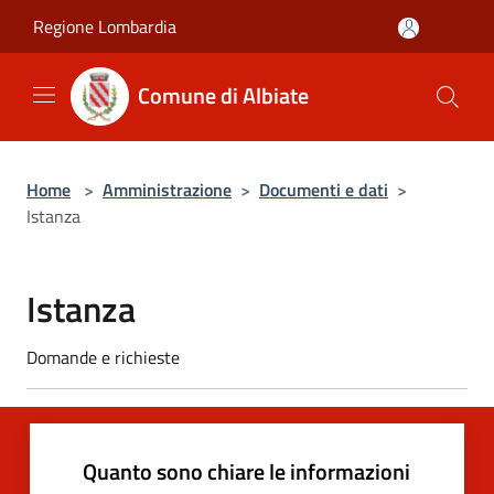
Salta al contenuto principale
Regione Lombardia
Comune di Albiate
Home
>
Amministrazione
>
Documenti e dati
>
Istanza
Istanza
Domande e richieste
Quanto sono chiare le informazioni