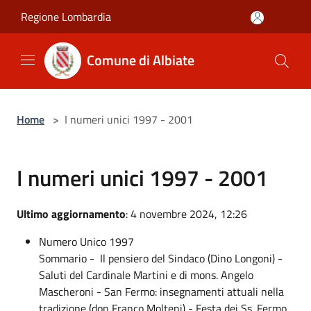
Salta al contenuto principale
Regione Lombardia
Comune di Albiate
Home
>
I numeri unici 1997 - 2001
I numeri unici 1997 - 2001
Ultimo aggiornamento
: 4 novembre 2024, 12:26
Numero Unico 1997
Sommario - Il pensiero del Sindaco (Dino Longoni) -
Saluti del Cardinale Martini e di mons. Angelo
Mascheroni - San Fermo: insegnamenti attuali nella
tradizione (don Franco Molteni) - Festa dei Ss. Fermo,