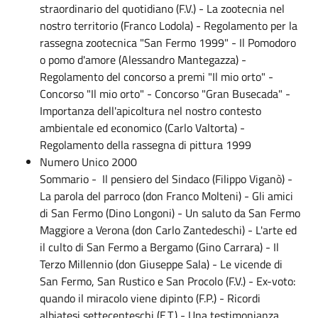
straordinario del quotidiano (F.V.) - La zootecnia nel
nostro territorio (Franco Lodola) - Regolamento per la
rassegna zootecnica "San Fermo 1999" - Il Pomodoro
o pomo d'amore (Alessandro Mantegazza) -
Regolamento del concorso a premi "Il mio orto" -
Concorso "Il mio orto" - Concorso "Gran Busecada" -
Importanza dell'apicoltura nel nostro contesto
ambientale ed economico (Carlo Valtorta) -
Regolamento della rassegna di pittura 1999
Numero Unico 2000
Sommario - Il pensiero del Sindaco (Filippo Viganò) -
La parola del parroco (don Franco Molteni) - Gli amici
di San Fermo (Dino Longoni) - Un saluto da San Fermo
Maggiore a Verona (don Carlo Zantedeschi) - L'arte ed
il culto di San Fermo a Bergamo (Gino Carrara) - Il
Terzo Millennio (don Giuseppe Sala) - Le vicende di
San Fermo, San Rustico e San Procolo (F.V.) - Ex-voto:
quando il miracolo viene dipinto (F.P.) - Ricordi
albiatesi settecenteschi (E.T.) - Una testimonianza