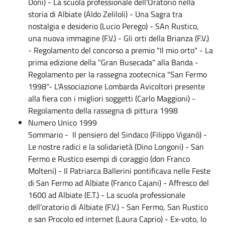
Doni) - La scuola professionale dell'Oratorio nella
storia di Albiate (Aldo Zeliloli) - Una Sagra tra
nostalgia e desiderio (Lucio Perego) - SAn Rustico,
una nuova immagine (F.V.) - Gli orti della Brianza (F.V.)
- Regolamento del concorso a premio "Il mio orto" - La
prima edizione della "Gran Busecada" alla Banda -
Regolamento per la rassegna zootecnica "San Fermo
1998"- L'Associazione Lombarda Avicoltori presente
alla fiera con i migliori soggetti (Carlo Maggioni) -
Regolamento della rassegna di pittura 1998
Numero Unico 1999
Sommario - Il pensiero del Sindaco (Filippo Viganò) -
Le nostre radici e la solidarietà (Dino Longoni) - San
Fermo e Rustico esempi di coraggio (don Franco
Molteni) - Il Patriarca Ballerini pontificava nelle Feste
di San Fermo ad Albiate (Franco Cajani) - Affresco del
1600 ad Albiate (E.T.) - La scuola professionale
dell'oratorio di Albiate (F.V.) - San Fermo, San Rustico
e san Procolo ed internet (Laura Caprio) - Ex-voto, lo