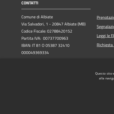
CONTATTI
Comune di Albiate
Prenotaz
Via Salvadori, 1 - 20847 Albiate (MB)
Segnalazi
Codice Fiscale: 02788420152
Leggi le 
Partita IVA: 00737700963
Richiesta
IBAN: IT 81 O 05387 32410
000049369334
PEC:
comune.albiate@legalmail.it
www.comune.albiate.mb.it/it
Questo sito 
Centralino Unico: 0362.93.24.41
alla navig
RSS
Accessibilità
Privacy
Cookie
Mappa de