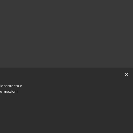
×
nzionamento e
nformazioni
Municipium
Accesso redazione
di Albiate • Powered by
•