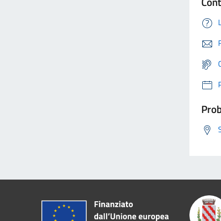
Cont
Prob