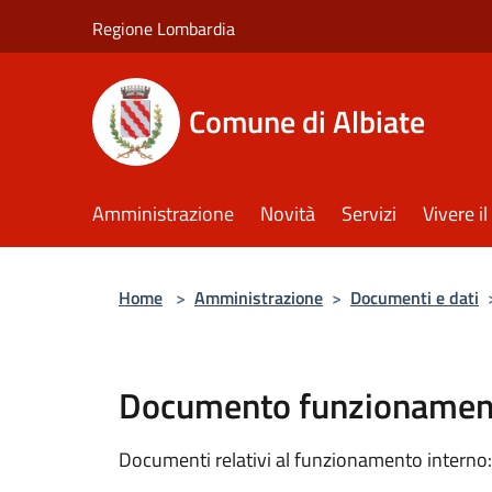
Salta al contenuto principale
Regione Lombardia
Comune di Albiate
Amministrazione
Novità
Servizi
Vivere 
Home
>
Amministrazione
>
Documenti e dati
Documento funzionament
Documenti relativi al funzionamento interno: 