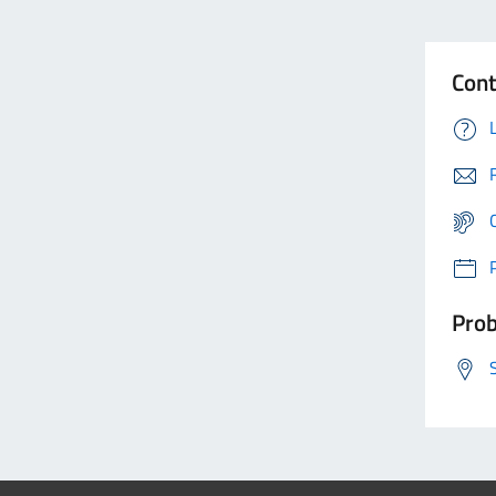
Cont
Prob