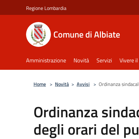
Salta al contenuto principale
Regione Lombardia
Comune di Albiate
Amministrazione
Novità
Servizi
Vivere 
Home
>
Novità
>
Avvisi
>
Ordinanza sindacale
Ordinanza sindac
degli orari del p