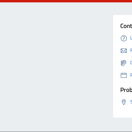
Cont
Prob