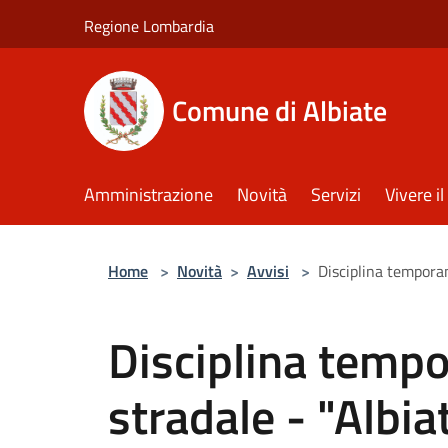
Salta al contenuto principale
Regione Lombardia
Comune di Albiate
Amministrazione
Novità
Servizi
Vivere 
Home
>
Novità
>
Avvisi
>
Disciplina temporan
Disciplina tempo
stradale - "Albia