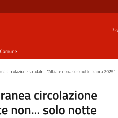
Seg
il Comune
ea circolazione stradale - "Albiate non... solo notte bianca 2025"
ranea circolazione
te non... solo notte