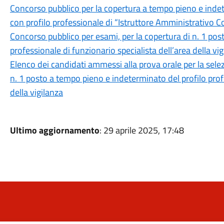
Concorso pubblico per la copertura a tempo pieno e indeter
con profilo professionale di “Istruttore Amministrativo C
Concorso pubblico per esami, per la copertura di n. 1 pos
professionale di funzionario specialista dell’area della vi
Elenco dei candidati ammessi alla prova orale per la selez
n. 1 posto a tempo pieno e indeterminato del profilo profe
della vigilanza
Ultimo aggiornamento
: 29 aprile 2025, 17:48