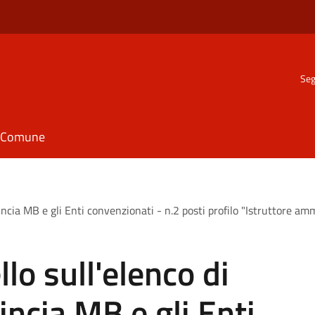
Seg
il Comune
vincia MB e gli Enti convenzionati - n.2 posti profilo "Istruttore am
llo sull'elenco di
incia MB e gli Enti