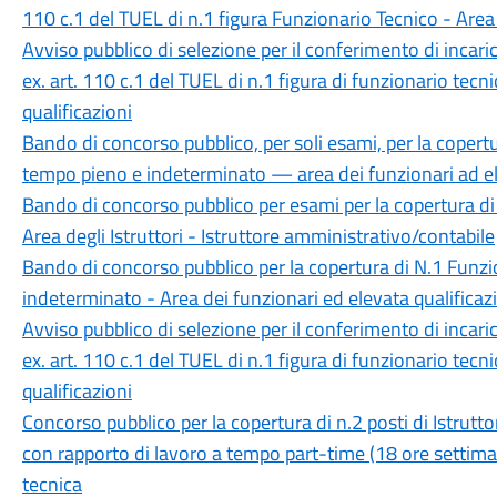
110 c.1 del TUEL di n.1 figura Funzionario Tecnico - Area 
Avviso pubblico di selezione per il conferimento di incar
ex. art. 110 c.1 del TUEL di n.1 figura di funzionario tecn
qualificazioni
Bando di concorso pubblico, per soli esami, per la copertu
tempo pieno e indeterminato — area dei funzionari ad ele
Bando di concorso pubblico per esami per la copertura di
Area degli Istruttori - Istruttore amministrativo/contabile
Bando di concorso pubblico per la copertura di N.1 Funz
indeterminato - Area dei funzionari ed elevata qualificaz
Avviso pubblico di selezione per il conferimento di incar
ex. art. 110 c.1 del TUEL di n.1 figura di funzionario tecn
qualificazioni
Concorso pubblico per la copertura di n.2 posti di Istruttor
con rapporto di lavoro a tempo part-time (18 ore settiman
tecnica