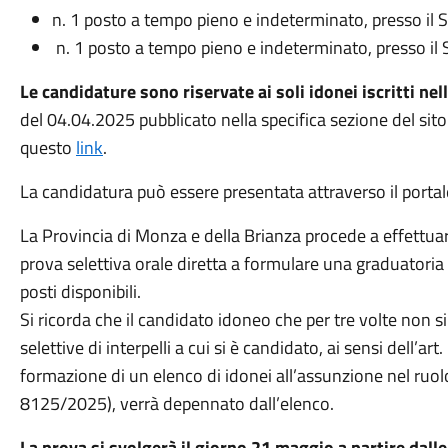
n. 1 posto a tempo pieno e indeterminato, presso il S
n. 1 posto a tempo pieno e indeterminato, presso il S
Le candidature sono riservate ai soli idonei iscritti ne
del 04.04.2025 pubblicato nella specifica sezione del sito 
questo
link
.
La candidatura può essere presentata attraverso il porta
La Provincia di Monza e della Brianza procede a effettua
prova selettiva orale diretta a formulare una graduatoria 
posti disponibili.
Si ricorda che il candidato idoneo che per tre volte non s
selettive di interpelli a cui si è candidato, ai sensi dell’art
formazione di un elenco di idonei all’assunzione nel ruol
8125/2025), verrà depennato dall’elenco.
La prova si svolgerà il giorno 21 maggio a partire dalle