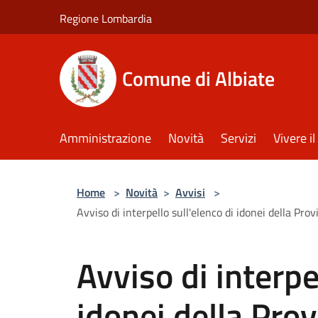
Salta al contenuto principale
Regione Lombardia
Comune di Albiate
Amministrazione
Novità
Servizi
Vivere 
Home
>
Novità
>
Avvisi
>
Avviso di interpello sull'elenco di idonei della Pro
Avviso di interpe
idonei della Prov