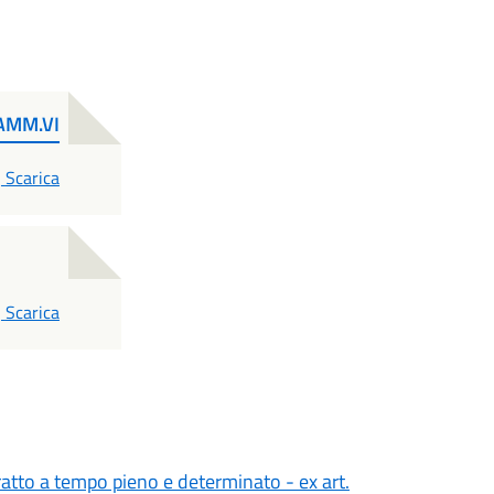
 AMM.VI
PDF
Scarica
PDF
Scarica
ratto a tempo pieno e determinato - ex art.