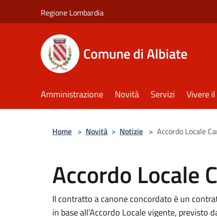
Salta al contenuto principale
Regione Lombardia
Comune di Albiate
Amministrazione
Novità
Servizi
Vivere 
Home
>
Novità
>
Notizie
>
Accordo Locale C
Accordo Locale 
Il contratto a canone concordato è un contrat
in base all’Accordo Locale vigente, previsto d