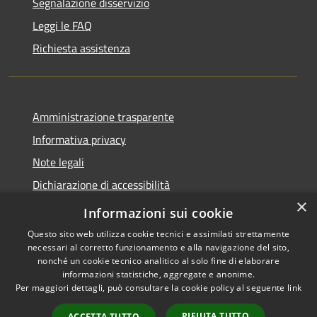
Segnalazione disservizio
Leggi le FAQ
Richiesta assistenza
Amministrazione trasparente
Informativa privacy
Note legali
Dichiarazione di accessibilità
×
Obbietivi di accessibilità
Informazioni sui cookie
Questo sito web utilizza cookie tecnici e assimilati strettamente
necessari al corretto funzionamento e alla navigazione del sito,
nonché un cookie tecnico analitico al solo fine di elaborare
informazioni statistiche, aggregate e anonime.
RSS
Copyright © 2026 • Comune di
Per maggiori dettagli, può consultare la cookie policy al seguente
link
Accessibilità
Albiate • Powered by
Privacy
Municipium
Accesso
•
RIFIUTA TUTTO
ACCETTA TUTTO