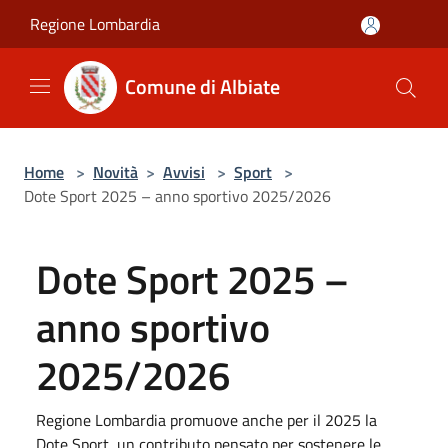
Salta al contenuto principale
Regione Lombardia
Comune di Albiate
Home
>
Novità
>
Avvisi
>
Sport
>
Dote Sport 2025 – anno sportivo 2025/2026
Dote Sport 2025 –
anno sportivo
2025/2026
Regione Lombardia promuove anche per il 2025 la
Dote Sport, un contributo pensato per sostenere le