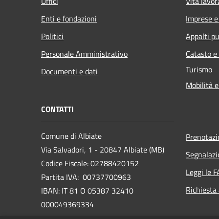
Uffici
Vita lavor
Enti e fondazioni
Imprese 
Politici
Appalti pu
Personale Amministrativo
Catasto e
Turismo
Documenti e dati
Mobilità e
CONTATTI
Comune di Albiate
Prenotaz
Via Salvadori, 1 - 20847 Albiate (MB)
Segnalazi
Codice Fiscale: 02788420152
Leggi le 
Partita IVA: 00737700963
Richiesta
IBAN: IT 81 O 05387 32410
000049369334