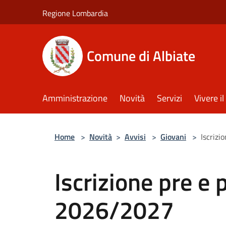
Salta al contenuto principale
Regione Lombardia
Comune di Albiate
Amministrazione
Novità
Servizi
Vivere 
Home
>
Novità
>
Avvisi
>
Giovani
>
Iscrizi
Iscrizione pre e 
2026/2027