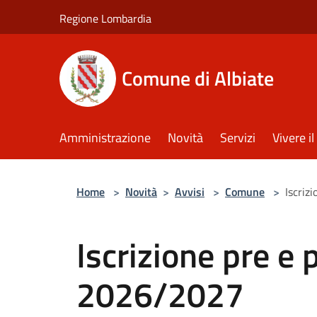
Salta al contenuto principale
Regione Lombardia
Comune di Albiate
Amministrazione
Novità
Servizi
Vivere 
Home
>
Novità
>
Avvisi
>
Comune
>
Iscriz
Iscrizione pre e 
2026/2027