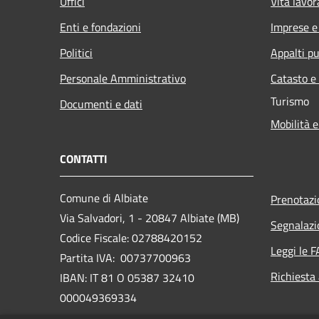
Uffici
Vita lavor
Enti e fondazioni
Imprese 
Politici
Appalti pu
Personale Amministrativo
Catasto e
Turismo
Documenti e dati
Mobilità e
CONTATTI
Comune di Albiate
Prenotaz
Via Salvadori, 1 - 20847 Albiate (MB)
Segnalazi
Codice Fiscale: 02788420152
Leggi le 
Partita IVA: 00737700963
Richiesta
IBAN: IT 81 O 05387 32410
000049369334