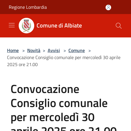
Salta al contenuto principale
Regione Lombardia
Comune di Albiate
Home
>
Novità
>
Avvisi
>
Comune
>
Convocazione Consiglio comunale per mercoledì 30 aprile
2025 ore 21.00
Convocazione
Consiglio comunale
per mercoledì 30
aprile 2025 ore 21.00