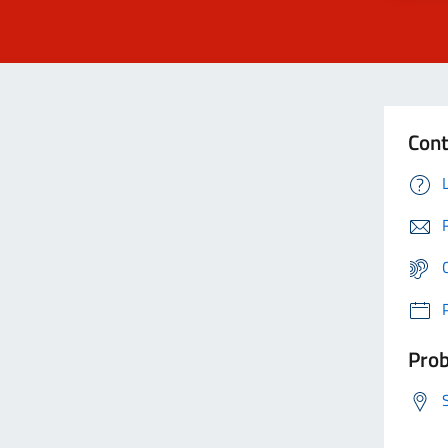
Cont
Prob