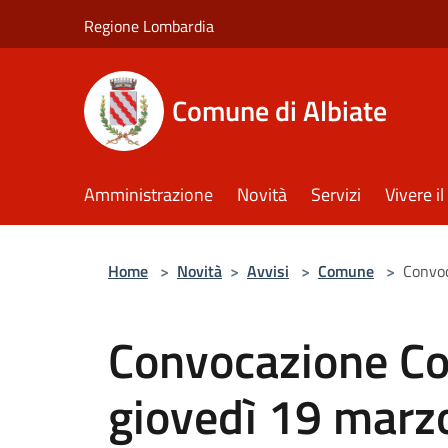
Salta al contenuto principale
Regione Lombardia
Comune di Albiate
Amministrazione
Novità
Servizi
Vivere 
Home
>
Novità
>
Avvisi
>
Comune
>
Convoc
Convocazione Co
giovedì 19 marzo