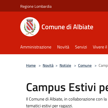
Salta al contenuto principale
Regione Lombardia
Comune di Albiate
Amministrazione
Novità
Servizi
Vivere 
Home
>
Novità
>
Notizie
>
Comune
>
Campu
Campus Estivi pe
Il Comune di Albiate, in collaborazione con 
tematici estivi per ragazzi.