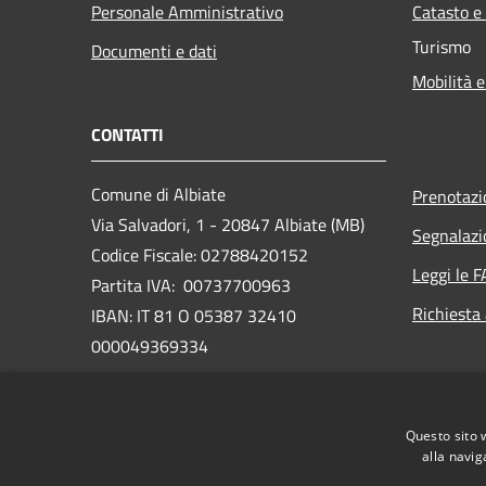
Personale Amministrativo
Catasto e
Turismo
Documenti e dati
Mobilità e
CONTATTI
Comune di Albiate
Prenotaz
Via Salvadori, 1 - 20847 Albiate (MB)
Segnalazi
Codice Fiscale: 02788420152
Leggi le 
Partita IVA: 00737700963
Richiesta
IBAN: IT 81 O 05387 32410
000049369334
PEC:
comune.albiate@legalmail.it
www.comune.albiate.mb.it/it
Questo sito 
Centralino Unico: 0362.93.24.41
alla navig