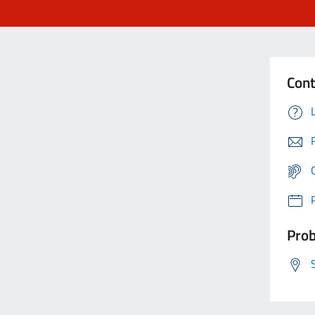
Cont
Prob