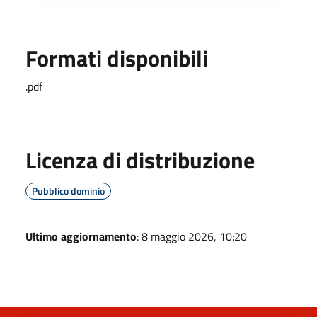
Formati disponibili
.pdf
Licenza di distribuzione
Pubblico dominio
Ultimo aggiornamento
: 8 maggio 2026, 10:20