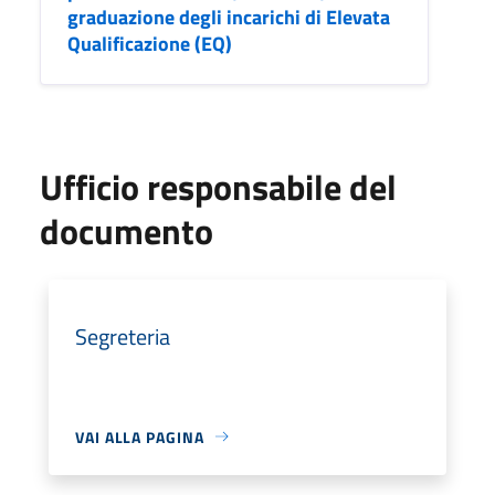
graduazione degli incarichi di Elevata
Qualificazione (EQ)
Ufficio responsabile del
documento
Segreteria
VAI ALLA PAGINA