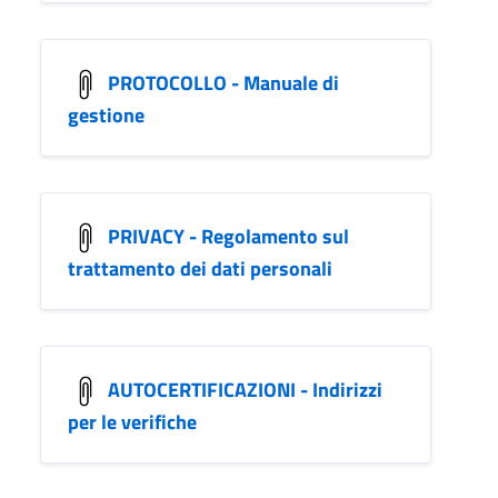
PROTOCOLLO - Manuale di
gestione
PRIVACY - Regolamento sul
trattamento dei dati personali
AUTOCERTIFICAZIONI - Indirizzi
per le verifiche