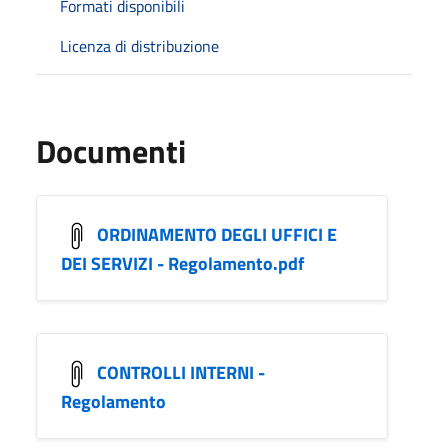
Formati disponibili
Licenza di distribuzione
Documenti
ORDINAMENTO DEGLI UFFICI E
DEI SERVIZI - Regolamento.pdf
CONTROLLI INTERNI -
Regolamento