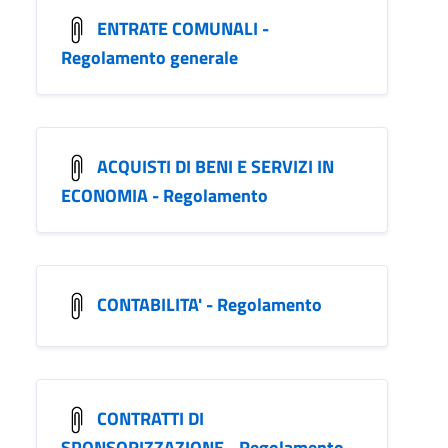
ENTRATE COMUNALI -
Regolamento generale
ACQUISTI DI BENI E SERVIZI IN
ECONOMIA - Regolamento
CONTABILITA' - Regolamento
CONTRATTI DI
SPONSORIZZAZIONE - Regolamento