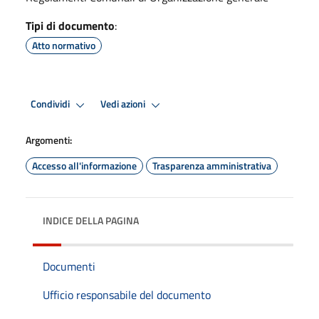
Tipi di documento
:
Atto normativo
Condividi
Vedi azioni
Argomenti:
Accesso all'informazione
Trasparenza amministrativa
INDICE DELLA PAGINA
Documenti
Ufficio responsabile del documento