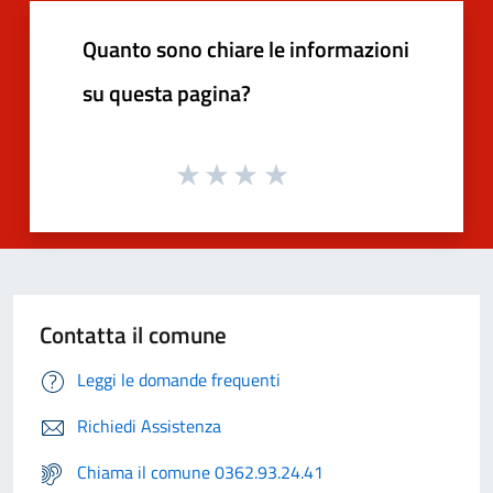
Quanto sono chiare le informazioni
su questa pagina?
Contatta il comune
Leggi le domande frequenti
Richiedi Assistenza
Chiama il comune 0362.93.24.41