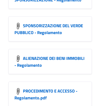
SPONSORIZZAZIONE DEL VERDE
PUBBLICO - Regolamento
ALIENAZIONE DEI BENI IMMOBILI
- Regolamento
PROCEDIMENTO E ACCESSO -
Regolamento.pdf